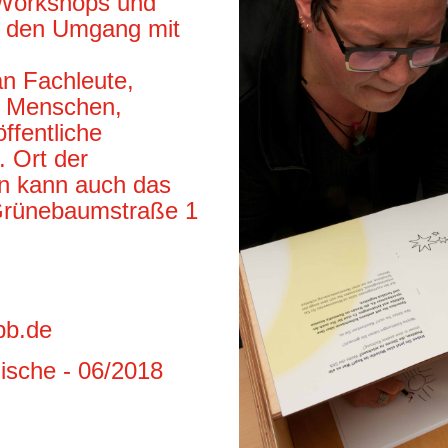
 Workshops und
d den Umgang mit
an Fachleute,
te Menschen,
ffentliche
. Ort der
n kann auch das
 Grünebaumstraße 1
pb.de
ische - 06/2018